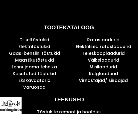
TOOTEKATALOOG
Diiseltõstukid
Rataslaadurid
Elektritõstukid
Elektrilsed rataslaadurid
Gaas-bensiini tõstukid
Teleskooplaadurid
Maastikutõstukid
Väikelaadurid
Lennujaama tehnika
Minilaadurid
Kasutatud tõstukid
Külglaadurid
Ekskavaatorid
Virnastajad/ siirdajad
Varuosad
TEENUSED
ataloog
Saada päring
Teenused
Tõstukite remont ja hooldus
Tõstukite rent
Tõstukite ost
Tõstukite müük