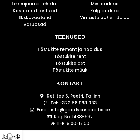
Lennujaama tehnika
Minilaadurid
Kasutatud tõstukid
Külglaadurid
Ekskavaatorid
Virnastajad/ siirdajad
Varuosad
TEENUSED
Tõstukite remont ja hooldus
Tõstukite rent
Tõstukite ost
Tõstukite müük
KONTAKT
Reti tee 6, Peetri, Tallinn
Tel: +372 56 983 983
Email: info@goodsensebaltic.ee
Reg. No: 14388692
E-R: 9:00-17:00