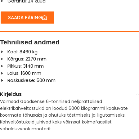
Garantii: 24 kuud
SAADA PÄRING
Tehnilised andmed
Kaal: 8460 kg
Kõrgus: 2270 mm
Pikkus: 3140 mm
Laius: 1600 mm
Raskuskese: 500 mm
Kirjeldus
Võimsad Goodsense 6-tonnised neljarattalised
elektrikahveltõstukid on loodud 6000 kilogrammi kaaluvate
koormate tõhusaks ja ohutuks tõstmiseks ja liigutamiseks.
Kahveltõstukeid juhivad kaks võimsat kolmefaasilist
vahelduvvoolumootorit.