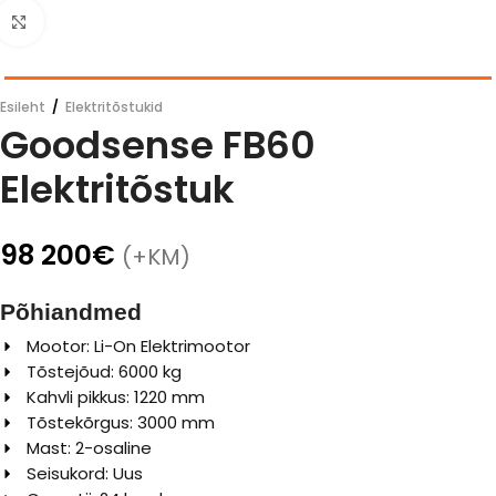
Click to enlarge
Esileht
/
Elektritõstukid
Goodsense FB60
Elektritõstuk
98 200
€
(+KM)
Põhiandmed
Mootor: Li-On Elektrimootor
Tõstejõud: 6000 kg
Kahvli pikkus: 1220 mm
Tõstekõrgus: 3000 mm
Mast: 2-osaline
Seisukord: Uus