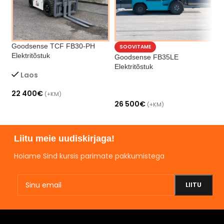
Goodsense TCF FB30-PH
SOOVITAME
Elektritõstuk
Goodsense FB35LE
Elektritõstuk
G
Laos
22 400
€
(+KM)
26 500
€
(+KM)
2
Liitu meie uudiskirjaga!
Hoiame Sind kursis parimate pakkumistega